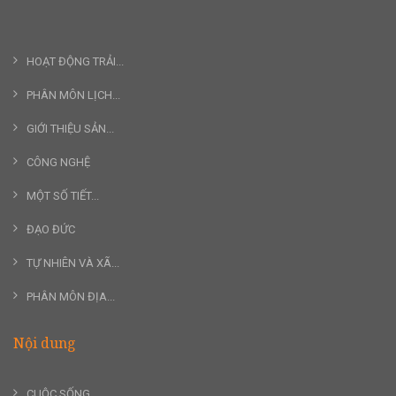
HOẠT ĐỘNG TRẢI...
PHÂN MÔN LỊCH...
GIỚI THIỆU SẢN...
CÔNG NGHỆ
MỘT SỐ TIẾT...
ĐẠO ĐỨC
TỰ NHIÊN VÀ XÃ...
PHÂN MÔN ĐỊA...
Nội dung
CUỘC SỐNG