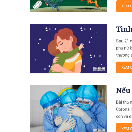
XEM C
Tìn
Sau 21 n
phụ nữ k
thương a
XEM C
Nếu 
Bài thơ 
Corona. 
con và đ
XEM C