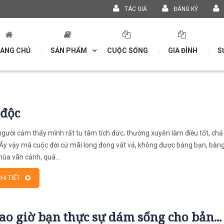
TÁC GIẢ
ĐĂNG KÝ
ANG CHỦ
SẢN PHẨM
CUỘC SỐNG
GIA ĐÌNH
S
 độc
gười cảm thấy mình rất tu tâm tích đức, thường xuyên làm điều tốt, chả 
 Ấy vậy mà cuộc đời cứ mãi long đong vất vả, không được bằng bạn, bằn
chùa vãn cảnh, quá...
HI TIẾT
ao giờ bạn thực sự dám sống cho bản...