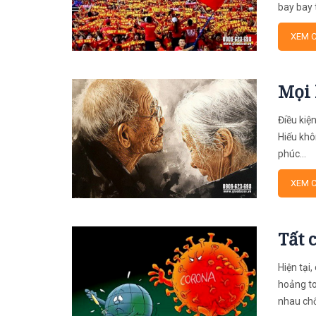
bay bay 
XEM C
Mọi 
Điều kiệ
Hiếu khô
phúc...
XEM C
Tất 
Hiện tại
hoảng to
nhau chố