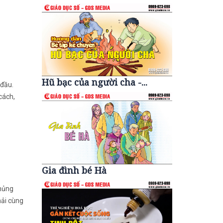
Hũ bạc của người cha -...
 đầu.
cách,
Gia đình bé Hà
khủng
hải cùng