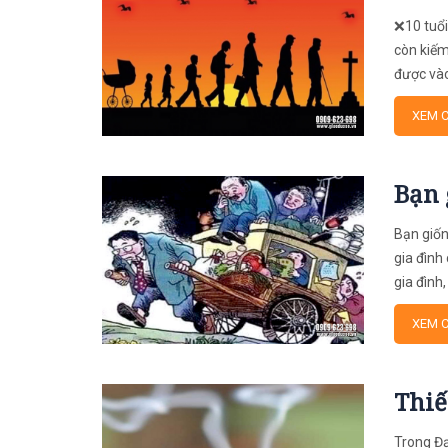
❌10 tuổi
còn kiếm
được vào
XEM C
Bạn 
Bạn giốn
gia đình
gia đình,
XEM C
Thiế
Trong Đạ