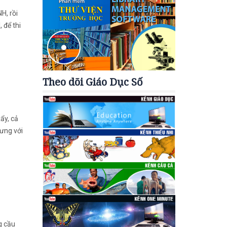
H, rồi
 để thi
Theo dõi Giáo Dục Số
ẩy, cả
hưng với
g cầu