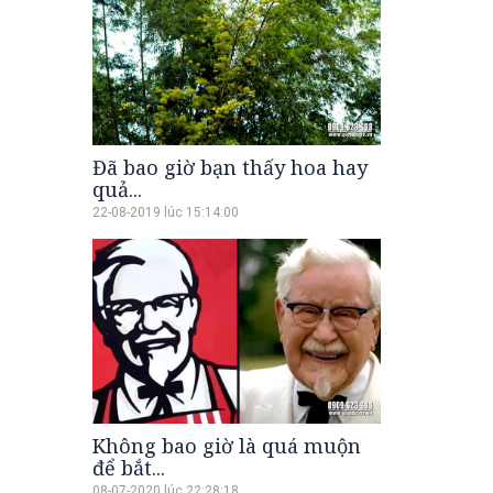
Đã bao giờ bạn thấy hoa hay
quả...
22-08-2019 lúc 15:14:00
Không bao giờ là quá muộn
để bắt...
08-07-2020 lúc 22:28:18