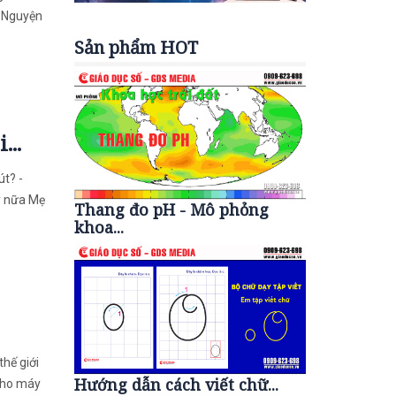
- Nguyện
Sản phẩm HOT
...
út? -
y nữa Mẹ
Thang đo pH - Mô phỏng
khoa...
thế giới
Hướng dẫn cách viết chữ...
 cho máy