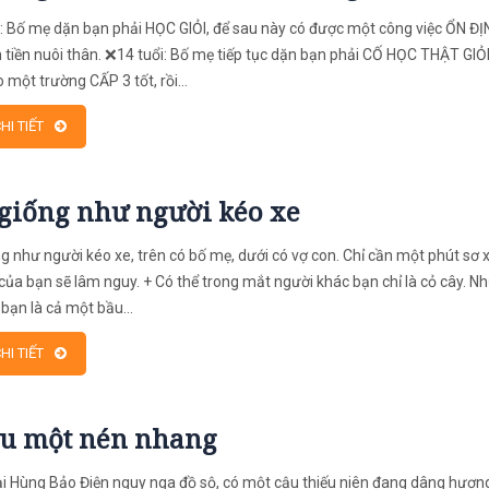
: Bố mẹ dặn bạn phải HỌC GIỎI, để sau này có được một công việc ỔN ĐỊN
 tiền nuôi thân. ❌14 tuổi: Bố mẹ tiếp tục dặn bạn phải CỐ HỌC THẬT GIỎI,
 một trường CẤP 3 tốt, rồi...
HI TIẾT
giống như người kéo xe
g như người kéo xe, trên có bố mẹ, dưới có vợ con. Chỉ cần một phút sơ x
 của bạn sẽ lâm nguy. + Có thể trong mắt người khác bạn chỉ là cỏ cây. N
 bạn là cả một bầu...
HI TIẾT
u một nén nhang
i Hùng Bảo Điện nguy nga đồ sộ, có một cậu thiếu niên đang dâng hươn