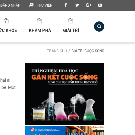
ĐĂNG NHẬP
THƯ VIỆN
ỨC KHỎE
KHÁM PHÁ
GIẢI TRÍ
TRANG CHỦ
GIÁ TRỊ CUỘC SỐNG
hại ai
g bè. Một