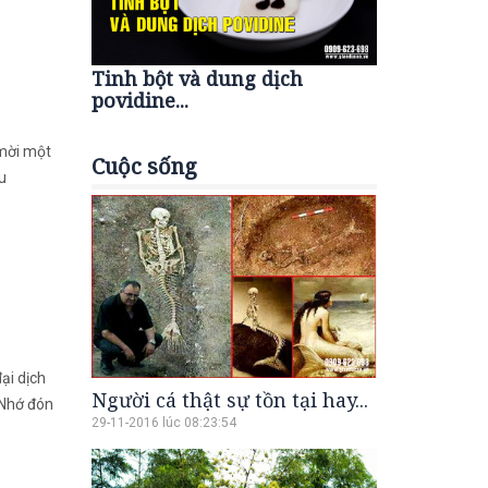
Tinh bột và dung dịch
povidine...
 mời một
Cuộc sống
u
ại dịch
Người cá thật sự tồn tại hay...
 Nhớ đón
29-11-2016 lúc 08:23:54