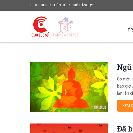
GIỚI THIỆU
LIÊN HỆ
GIỎ HÀNG
TR
Ngũ
Có một n
bao giờ.
lần lên 
XEM C
Đã b