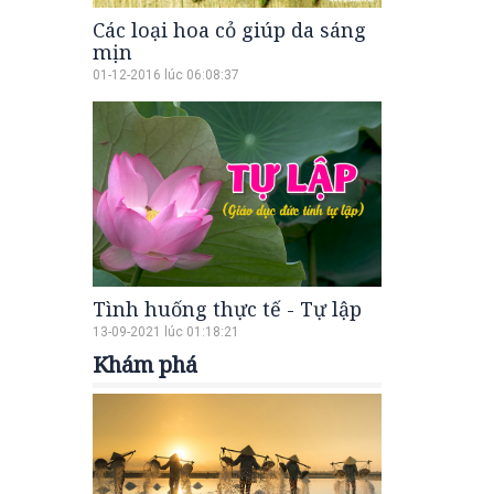
Các loại hoa cỏ giúp da sáng
mịn
01-12-2016 lúc 06:08:37
Tình huống thực tế - Tự lập
13-09-2021 lúc 01:18:21
Khám phá