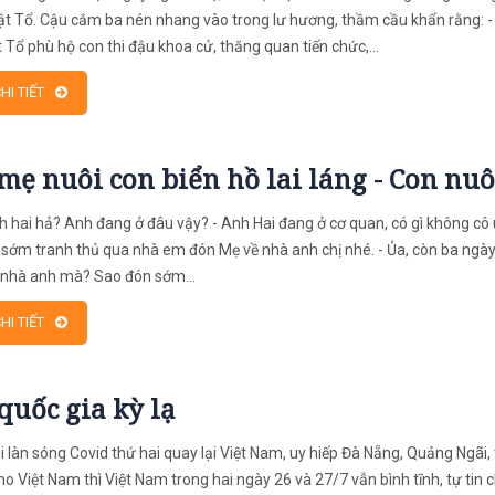
t Tổ. Cậu cắm ba nén nhang vào trong lư hương, thầm cầu khẩn rằng: 
 Tổ phù hộ con thi đậu khoa cử, thăng quan tiến chức,...
HI TIẾT
mẹ nuôi con biển hồ lai láng - Con nuôi
nh hai hả? Anh đang ở đâu vậy? - Anh Hai đang ở cơ quan, có gì không cô 
 sớm tranh thủ qua nhà em đón Mẹ về nhà anh chị nhé. - Ủa, còn ba ngà
 nhà anh mà? Sao đón sớm...
HI TIẾT
quốc gia kỳ lạ
i làn sóng Covid thứ hai quay lại Việt Nam, uy hiếp Đà Nẵng, Quảng Ngãi, 
cho Việt Nam thì Việt Nam trong hai ngày 26 và 27/7 vẫn bình tĩnh, tự tin