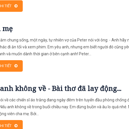
HI TIẾT
h mẹ
ăm chung sống, một ngày, tự nhiên vợ của Peter nói với ông: - Anh hãy
hác đi ăn tối và xem phim. Em yêu anh, nhưng em biết người đó cũng yê
nh và muốn dành thời gian ở bên cạnh anh! Peter...
HI TIẾT
anh không về - Bài thơ đã lay động...
nói về các chiến sĩ áo trắng đang ngày đêm trên tuyến đầu phòng chống đ
Nếu anh không về trong buổi chiều nay. Em đừng buồn và âu lo quá nhé.
ộng viên cha mẹ. Bởi...
HI TIẾT