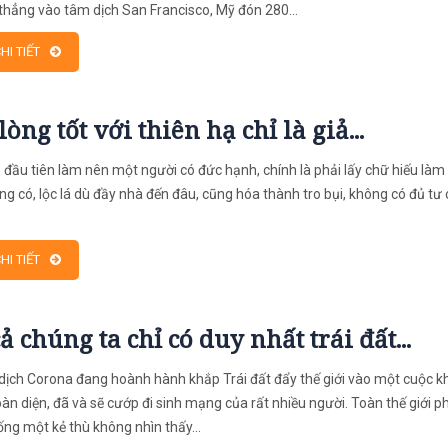
thẳng vào tâm dịch San Francisco, Mỹ đón 280...
HI TIẾT
lòng tốt với thiên hạ chỉ là giả...
n đầu tiên làm nên một người có đức hạnh, chính là phải lấy chữ hiếu làm
ng có, lộc lá dù đầy nhà đến đâu, cũng hóa thành tro bụi, không có đủ tư 
HI TIẾT
cả chúng ta chỉ có duy nhất trái đất...
, dịch Corona đang hoành hành khắp Trái đất đẩy thế giới vào một cuộc 
àn diện, đã và sẽ cướp đi sinh mạng của rất nhiều người. Toàn thế giới p
ng một kẻ thù không nhìn thấy...