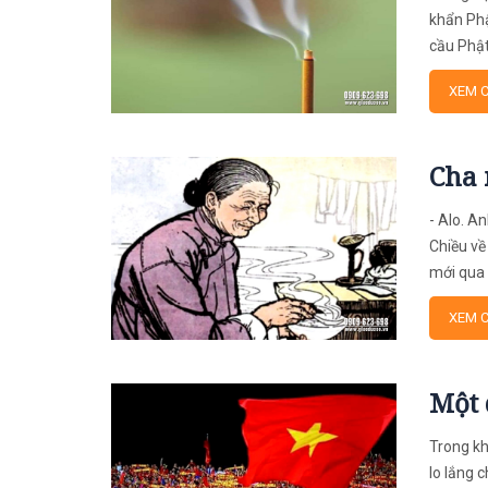
khẩn Phậ
cầu Phật
XEM C
Cha 
- Alo. A
Chiều về
mới qua
XEM C
Một 
Trong kh
lo lắng 