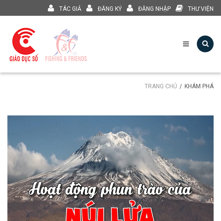
TÁC GIẢ
ĐĂNG KÝ
ĐĂNG NHẬP
THƯ VIỆN
TRANG CHỦ
KHÁM PHÁ