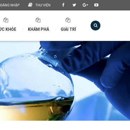
ĐĂNG NHẬP
THƯ VIỆN
ỨC KHỎE
KHÁM PHÁ
GIẢI TRÍ