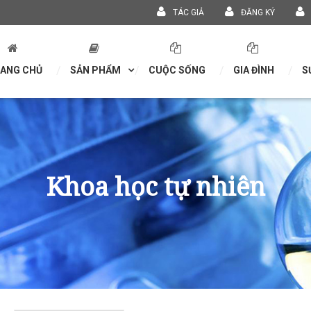
TÁC GIẢ
ĐĂNG KÝ
ANG CHỦ
SẢN PHẨM
CUỘC SỐNG
GIA ĐÌNH
S
Khoa học tự nhiên