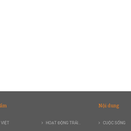
hẩm
Nội dung
 VIỆT
HOẠT ĐỘNG TRẢI...
CUỘC SỐNG