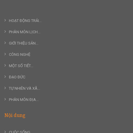
HOẠT ĐỘNG TRẢI...
PHÂN MÔN LỊCH...
GIỚI THIỆU SẢN...
CÔNG NGHỆ
MỘT SỐ TIẾT...
ĐẠO ĐỨC
TỰ NHIÊN VÀ XÃ...
PHÂN MÔN ĐỊA...
Nội dung
CUỘC SỐNG