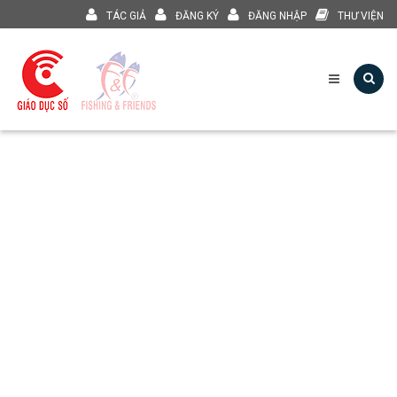
TÁC GIẢ
ĐĂNG KÝ
ĐĂNG NHẬP
THƯ VIỆN
Phân môn Lịch sử